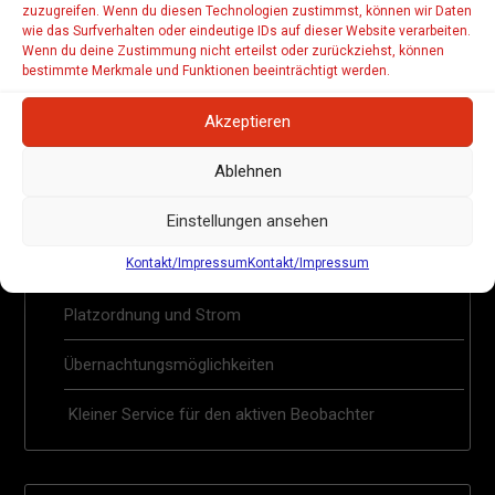
zuzugreifen. Wenn du diesen Technologien zustimmst, können wir Daten
wie das Surfverhalten oder eindeutige IDs auf dieser Website verarbeiten.
Wenn du deine Zustimmung nicht erteilst oder zurückziehst, können
bestimmte Merkmale und Funktionen beeinträchtigt werden.
INFOSEITEN
Akzeptieren
Preise und Spenden
Ablehnen
Location und Anreise
Einstellungen ansehen
Kontakt/Impressum
Kontakt/Impressum
Verpflegung und Sanitäres
Platzordnung und Strom
Übernachtungsmöglichkeiten
Kleiner Service für den aktiven Beobachter