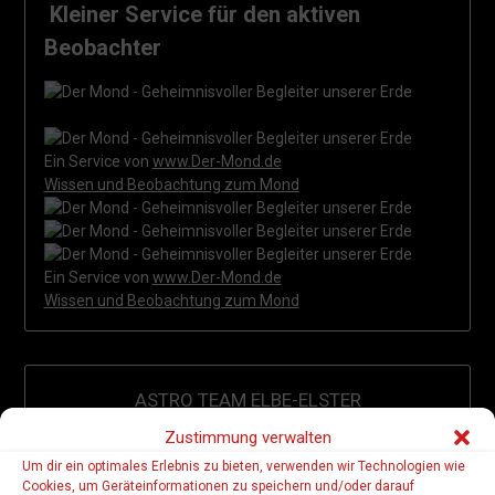
Kleiner Service für den aktiven
Beobachter
Ein Service von
www.Der-Mond.de
Wissen und Beobachtung zum Mond
Ein Service von
www.Der-Mond.de
Wissen und Beobachtung zum Mond
ASTRO TEAM ELBE-ELSTER
Zustimmung verwalten
27. HTT vom 09.09-13.09.2026
Um dir ein optimales Erlebnis zu bieten, verwenden wir Technologien wie
Cookies, um Geräteinformationen zu speichern und/oder darauf