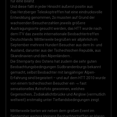
für eine Bilanz.
Und diese fällt in jeder Hinsicht äußerst positiv aus:
Das Herzberger Teleskoptreffen hat eine eindrucksvolle
Entwicklung genommen, 2x mussten auf Grund der
wachsenden Besucherzahlen jeweils größere
Austragungsorte gesucht werden, das HTT wurde nach
dem ITV das zweite internationale Beobachtertreffen
Deutschlands. Mittlerweile begrüßen wir alljährlich im
September mehrere Hundert Besucher aus dem In- und
Ausland, darunter aus der Tschechischen Republik, aus
Skandinavien und den Alpenländern…
Die Sternparty des Ostens hat zudem die sehr guten
Beobachtungsbedingungen Südbrandenburgs bekannt
gemacht, selbst Beobachter mit langjähriger Alpen-
Erfahrung sind begeistert – und auf dem HTT 2010 wurde
von einem tschechischen Besucher ein → fast
sensationelles Astrofoto gewonnen, welches
Gegenschein, Zodiakallichtbrücke und Airglow (vermutlich
weltweit) erstmalig unter Tieflandsbedingungen zeigt.
Mittlerweile bieten wir neben dem großen Event im
September weitere kleinere Beobachtertreffen an klaren