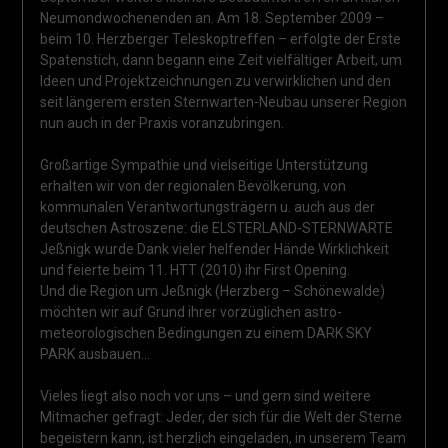
Neumondwochenenden an. Am 18. September 2009 –
beim 10. Herzberger Teleskoptreffen – erfolgte der Erste
Spatenstich, dann begann eine Zeit vielfältiger Arbeit, um
Ideen und Projektzeichnungen zu verwirklichen und den
seit längerem ersten Sternwarten-Neubau unserer Region
nun auch in der Praxis voranzubringen.
Großartige Sympathie und vielseitige Unterstützung
erhalten wir von der regionalen Bevölkerung, von
kommunalen Verantwortungsträgern u. auch aus der
deutschen Astroszene: die ELSTERLAND-STERNWARTE
Jeßnigk wurde Dank vieler helfender Hände Wirklichkeit
und feierte beim 11. HTT (2010) ihr First Opening.
Und die Region um Jeßnigk (Herzberg – Schönewalde)
möchten wir auf Grund ihrer vorzüglichen astro-
meteorologischen Bedingungen zu einem DARK SKY
PARK ausbauen…
Vieles liegt also noch vor uns – und gern sind weitere
Mitmacher gefragt: Jeder, der sich für die Welt der Sterne
begeistern kann, ist herzlich eingeladen, in unserem Team