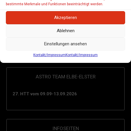
bestimmte Merkmale und Funktionen beeinträchtigt werden.
Beitragsnavigation
← Bilder vom HTT 2025
Akzeptieren
Ablehnen
Crescent Nebula NGC 6888 (Bild 1) und Sh2-126
(Bild 2) von Mirko Wanke aus Chemnitz eingereicht
Einstellungen ansehen
→
Kontakt/Impressum
Kontakt/Impressum
ASTRO TEAM ELBE-ELSTER
27. HTT vom 09.09-13.09.2026
INFOSEITEN