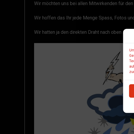
Wir möchten uns bei allen Mitwirkenden für de
Wir hoffen das Ihr jede Menge Spass, Fotos un
Wir hatten ja den direkten Draht nach oben zur W
Um
Ge
Te
au
zu