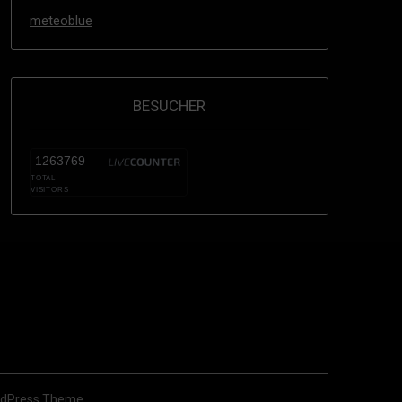
meteoblue
BESUCHER
1263769
TOTAL
VISITORS
dPress Theme