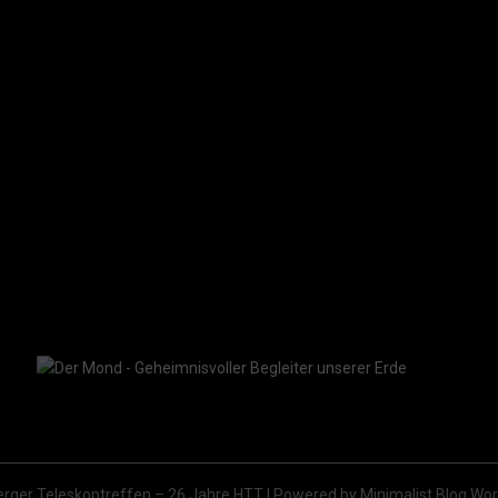
rger Teleskoptreffen – 26 Jahre HTT
| Powered by
Minimalist Blog
Wor