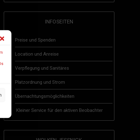
INFOSEITEN
Preise und Spenden
um
Location und Anreise
Ds
Verpflegung und Sanitäres
Platzordnung und Strom
n
Übernachtungsmöglichkeiten
Kleiner Service für den aktiven Beobachter