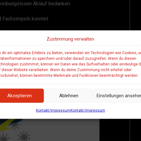
n reibungslosen Ablauf bedanken.
d Fachsimpeln konntet.
etterabteilung vorher hergestellt.
Zustimmung verwalten
 dir ein optimales Erlebnis zu bieten, verwenden wir Technologien wie Cookies, 
räteinformationen zu speichern und/oder darauf zuzugreifen. Wenn du diesen
chnologien zustimmst, können wir Daten wie das Surfverhalten oder eindeutige I
f dieser Website verarbeiten. Wenn du deine Zustimmung nicht erteilst oder
rückziehst, können bestimmte Merkmale und Funktionen beeinträchtigt werden.
Akzeptieren
Ablehnen
Einstellungen ansehe
Kontakt/Impressum
Kontakt/Impressum