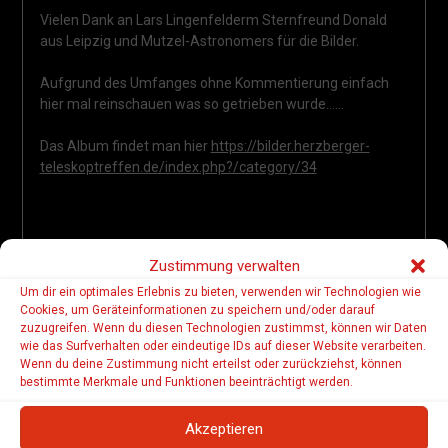
Vielen Dank an Lars Lingenfelderm Sternfreund Donald
aus Leipzig und Mutzel-Astronomers für die Bilder.
Aufgrund des Umfanges ohne Kommentierung einfach
hier mal reinschauen was so getrieben wurde……
Das Album findet man hier
https://bilder.herzberger-
teleskoptreffen.de/index.php?/category/34
Zustimmung verwalten
Um dir ein optimales Erlebnis zu bieten, verwenden wir Technologien wie
Cookies, um Geräteinformationen zu speichern und/oder darauf
zuzugreifen. Wenn du diesen Technologien zustimmst, können wir Daten
wie das Surfverhalten oder eindeutige IDs auf dieser Website verarbeiten.
Beitragsnavigation
Wenn du deine Zustimmung nicht erteilst oder zurückziehst, können
← Das 25. HTT ist Geschichte
bestimmte Merkmale und Funktionen beeinträchtigt werden.
Akzeptieren